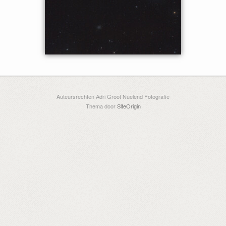
Auteursrechten Adri Groot Nuelend Fotografie
Thema door
SiteOrigin