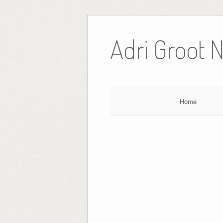
Ga
naar
Adri Groot 
de
inhoud
Home