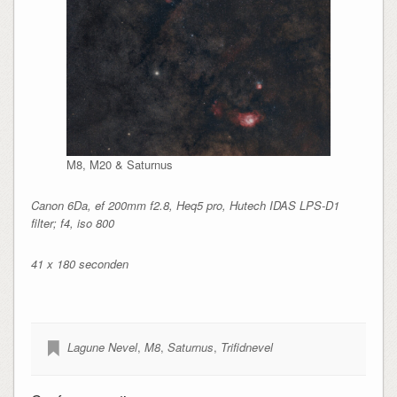
M8, M20 & Saturnus
Canon 6Da, ef 200mm f2.8, Heq5 pro, Hutech IDAS LPS-D1
filter; f4, iso 800
41 x 180 seconden
Lagune Nevel
,
M8
,
Saturnus
,
Trifidnevel