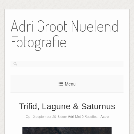
Ga
naar
Adri Groot Nuelend
de
inhoud
Fotografie
Menu
Trifid, Lagune & Saturnus
Op 12 september 2018 door
Adri
Met
0
Reacties -
Astro