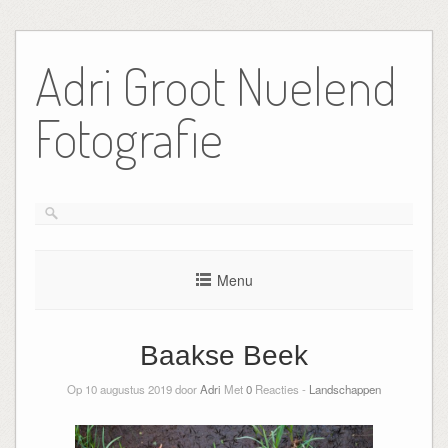
Ga
naar
Adri Groot Nuelend
de
inhoud
Fotografie
Menu
Baakse Beek
Op 10 augustus 2019 door
Adri
Met
0
Reacties -
Landschappen