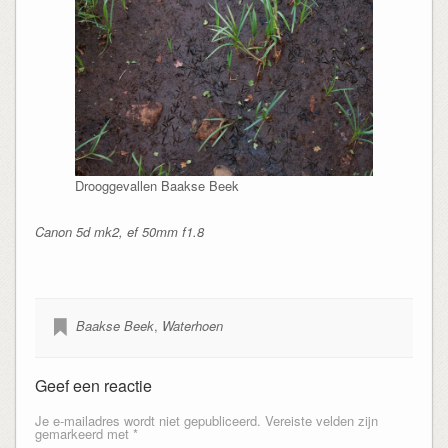
Drooggevallen Baakse Beek
Canon 5d mk2, ef 50mm f1.8
Baakse Beek
,
Waterhoen
Geef een reactie
Je e-mailadres wordt niet gepubliceerd.
Vereiste velden zijn
gemarkeerd met
*