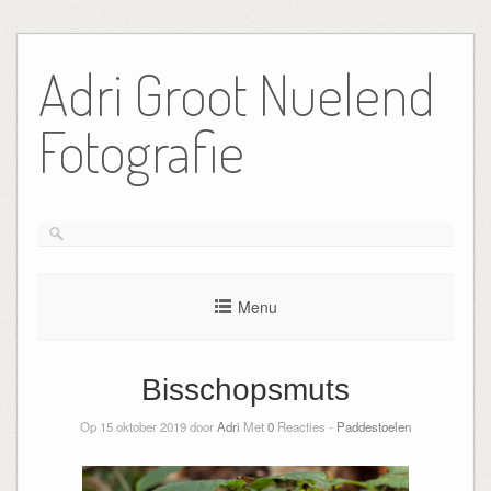
Ga
naar
Adri Groot Nuelend
de
inhoud
Fotografie
Menu
Bisschopsmuts
Op 15 oktober 2019 door
Adri
Met
0
Reacties -
Paddestoelen