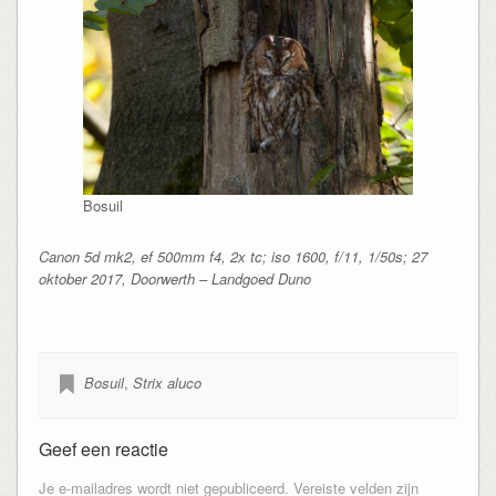
Bosuil
Canon 5d mk2, ef 500mm f4, 2x tc; iso 1600, f/11, 1/50s; 27
oktober 2017, Doorwerth – Landgoed Duno
Bosuil
,
Strix aluco
Geef een reactie
Je e-mailadres wordt niet gepubliceerd.
Vereiste velden zijn