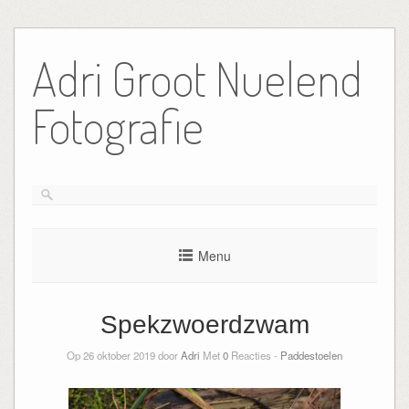
Ga
naar
Adri Groot Nuelend
de
inhoud
Fotografie
Menu
Spekzwoerdzwam
Op 26 oktober 2019 door
Adri
Met
0
Reacties -
Paddestoelen