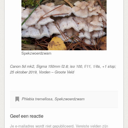
Spekzwoerdzwam
Canon 5d mk2, Sigma 150mm f2.8; iso 100, f/11, 1/6s, +1 stop;
25 oktober 2019, Vorden – Groote Veld
Phlebia tremellosa
,
Spekzwoerdzwam
Geef een reactie
Je e-mailadres wordt niet gepubliceerd.
Vereiste velden zijn