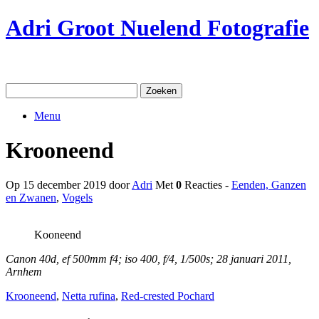
Ga
Adri Groot Nuelend Fotografie
naar
de
inhoud
Zoeken
naar:
Menu
Krooneend
Op 15 december 2019 door
Adri
Met
0
Reacties -
Eenden, Ganzen
en Zwanen
,
Vogels
Kooneend
Canon 40d, ef 500mm f4; iso 400, f/4, 1/500s; 28 januari 2011,
Arnhem
Krooneend
,
Netta rufina
,
Red-crested Pochard