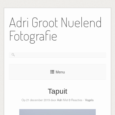
Ga
naar
Adri Groot Nuelend
de
inhoud
Fotografie
Menu
Tapuit
Op 21 december 2019 door
Adri
Met
0
Reacties -
Vogels