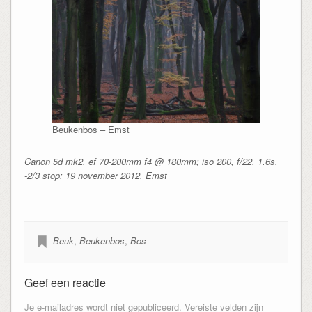
Beukenbos – Emst
Canon 5d mk2, ef 70-200mm f4 @ 180mm; iso 200, f/22, 1.6s,
-2/3 stop; 19 november 2012, Emst
Beuk
,
Beukenbos
,
Bos
Geef een reactie
Je e-mailadres wordt niet gepubliceerd.
Vereiste velden zijn