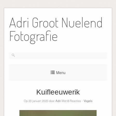
Ga
naar
Adri Groot Nuelend
de
inhoud
Fotografie
Menu
Kuifleeuwerik
Op 20 januari 2020 door
Adri
Met
0
Reacties -
Vogels