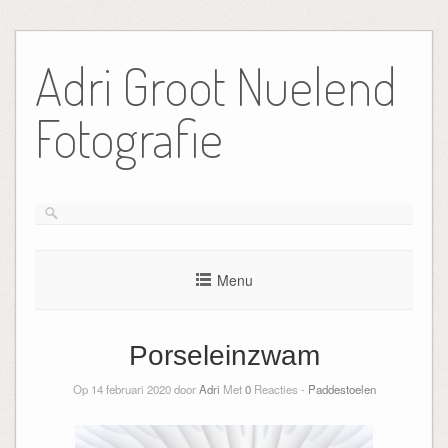
Ga
naar
Adri Groot Nuelend
de
inhoud
Fotografie
Menu
Porseleinzwam
Op 14 februari 2020 door
Adri
Met
0
Reacties -
Paddestoelen