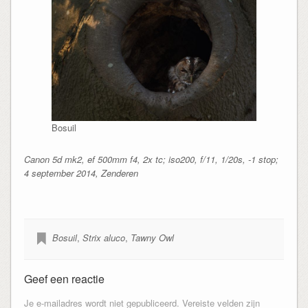
Bosuil
Canon 5d mk2, ef 500mm f4, 2x tc; iso200, f/11, 1/20s, -1 stop;
4 september 2014, Zenderen
Bosuil
,
Strix aluco
,
Tawny Owl
Geef een reactie
Je e-mailadres wordt niet gepubliceerd.
Vereiste velden zijn