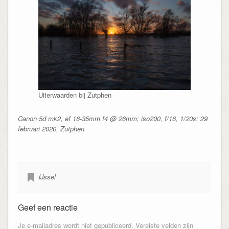
Uiterwaarden bij Zutphen
Canon 5d mk2, ef 16-35mm f4 @ 26mm; iso200, f/16, 1/20s; 29
februari 2020, Zutphen
IJssel
Geef een reactie
Je e-mailadres wordt niet gepubliceerd.
Vereiste velden zijn