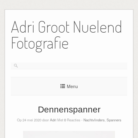
Ga
naar
Adri Groot Nuelend
de
inhoud
Fotografie
Menu
Dennenspanner
Op 24 mei 2020 door
Adri
Met
0
Reacties -
Nachtvlinders
,
Spanners