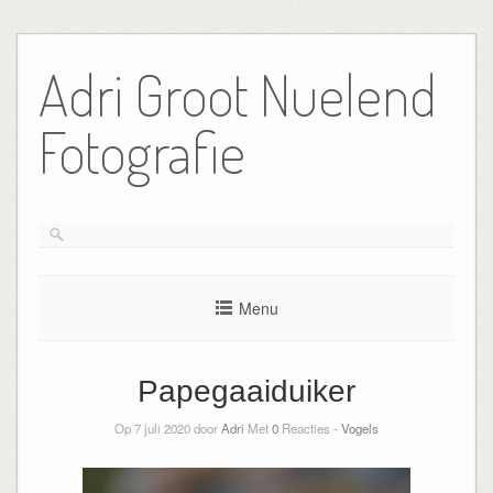
Ga
naar
Adri Groot Nuelend
de
inhoud
Fotografie
Menu
Papegaaiduiker
Op 7 juli 2020 door
Adri
Met
0
Reacties -
Vogels