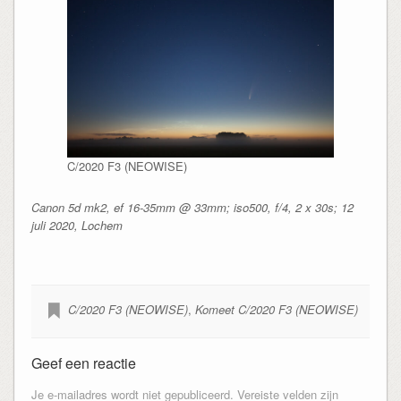
C/2020 F3 (NEOWISE)
Canon 5d mk2, ef 16-35mm @ 33mm; iso500, f/4, 2 x 30s; 12
juli 2020, Lochem
C/2020 F3 (NEOWISE)
,
Komeet C/2020 F3 (NEOWISE)
Geef een reactie
Je e-mailadres wordt niet gepubliceerd.
Vereiste velden zijn