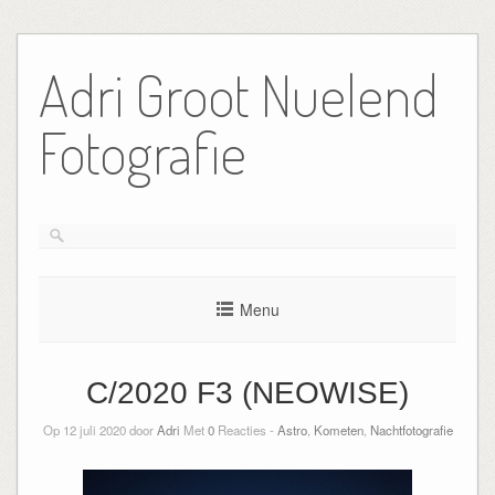
Ga
naar
Adri Groot Nuelend
de
inhoud
Fotografie
Menu
C/2020 F3 (NEOWISE)
Op 12 juli 2020 door
Adri
Met
0
Reacties -
Astro
,
Kometen
,
Nachtfotografie