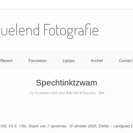
Nuelend Fotografie
Recent
Favorieten
Lijstjes
Archief
Contact
Spechtinktzwam
Op 15 oktober 2020 door
Adri
Met
0
Reacties -
Zon
00, f/4.5, 1/6s; Stack van 7 opnames; 15 oktober 2020, Eefde – Landgoed 