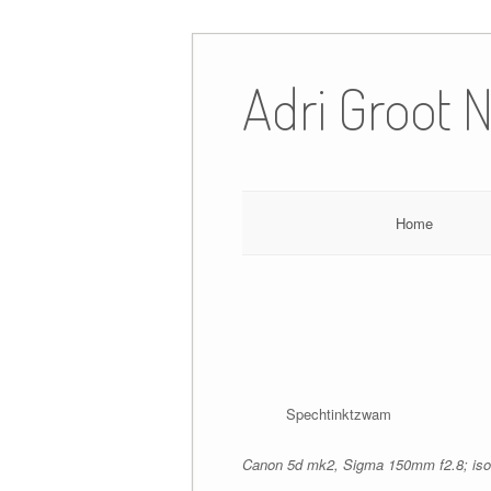
Ga
naar
Adri Groot 
de
inhoud
Home
Spechtinktzwam
Canon 5d mk2, Sigma 150mm f2.8; iso1