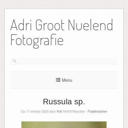
Ga
naar
Adri Groot Nuelend
de
inhoud
Fotografie
Menu
Russula sp.
Op 17 oktober 2020 door
Adri
Met
0
Reacties -
Paddestoelen