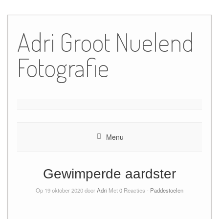
Ga
naar
Adri Groot Nuelend
de
inhoud
Fotografie
Menu
Gewimperde aardster
Op 19 oktober 2020 door
Adri
Met
0
Reacties -
Paddestoelen