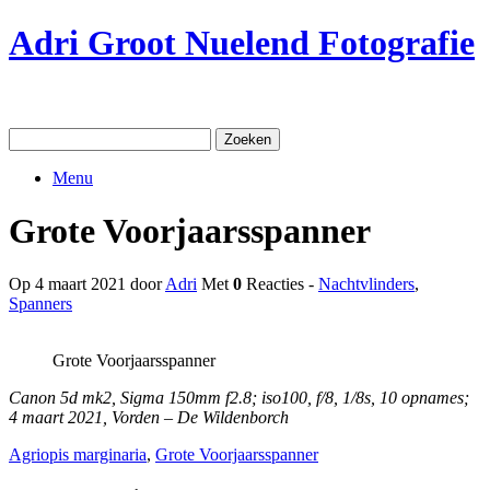
Ga
Adri Groot Nuelend Fotografie
naar
de
inhoud
Zoeken
naar:
Menu
Grote Voorjaarsspanner
Op 4 maart 2021 door
Adri
Met
0
Reacties -
Nachtvlinders
,
Spanners
Grote Voorjaarsspanner
Canon 5d mk2, Sigma 150mm f2.8; iso100, f/8, 1/8s, 10 opnames;
4 maart 2021, Vorden – De Wildenborch
Agriopis marginaria
,
Grote Voorjaarsspanner