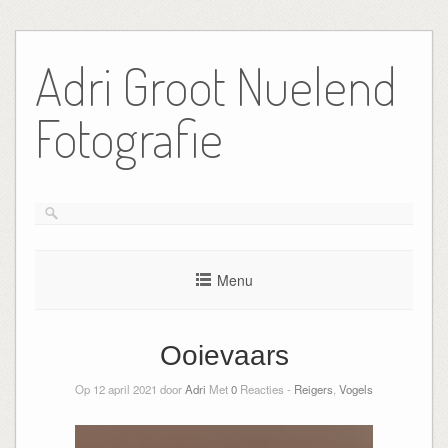
Ga
naar
Adri Groot Nuelend
de
inhoud
Fotografie
Menu
Ooievaars
Op 12 april 2021 door
Adri
Met
0
Reacties -
Reigers
,
Vogels