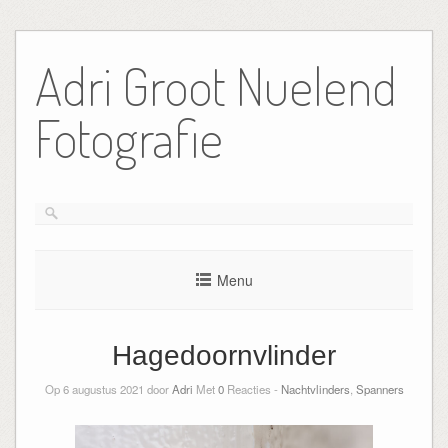
Ga
naar
Adri Groot Nuelend
de
inhoud
Fotografie
Menu
Hagedoornvlinder
Op 6 augustus 2021 door
Adri
Met
0
Reacties -
Nachtvlinders
,
Spanners