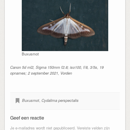
Buxusmot
Canon 5d ml2, Sigma 150mm f2.8; iso100, f/8, 3/5s, 19
opnames; 2 september 2021, Vorden
Buxusmot
,
Cydalima perspectalis
Geef een reactie
Je e-mailadres wordt niet gepubliceerd.
Vereiste velden zijn