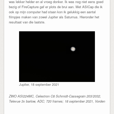
was lekker helder en al vroeg donker. Ik was nog niet eens goed
bezig of FireCapture gaf er plots de brui aan. Met ASICap die ik
ook op mijn computer had staan kon ik gelukkig een aantal
filmpjes maken van zowel Jupiter als Saturnus. Hieronder het
resultaat van die laatste.
Jupiter, 18 september 2021
ZWO ASI224MC, Celestron C8 Schmidt-Cassegrain 203/2032,
Televue 3x barlow, ADC; 720 frames; 18 september 2021, Vorden