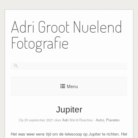
Ga
naar
Adri Groot Nuelend
de
inhoud
Fotografie
Menu
Jupiter
Op 20 september 2021 door
Adri
Met
0
Reacties -
Astro
,
Planeten
Het was weer eens tijd om de telescoop op Jupiter te richten. Het