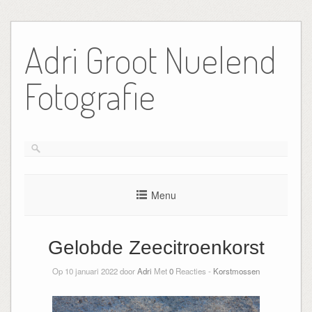
Ga
naar
Adri Groot Nuelend
de
inhoud
Fotografie
Menu
Gelobde Zeecitroenkorst
Op 10 januari 2022 door
Adri
Met
0
Reacties -
Korstmossen