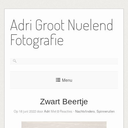
Ga
naar
Adri Groot Nuelend
de
inhoud
Fotografie
Menu
Zwart Beertje
Op 18 juni 2022 door
Adri
Met
0
Reacties -
Nachtvlinders
,
Spinneruilen