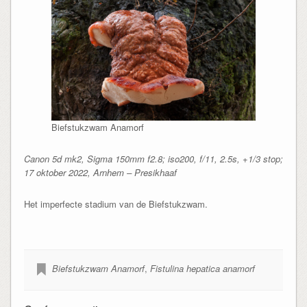
Biefstukzwam Anamorf
Canon 5d mk2, Sigma 150mm f2.8; iso200, f/11, 2.5s, +1/3 stop;
17 oktober 2022, Arnhem – Presikhaaf
Het imperfecte stadium van de Biefstukzwam.
Biefstukzwam Anamorf
,
Fistulina hepatica anamorf