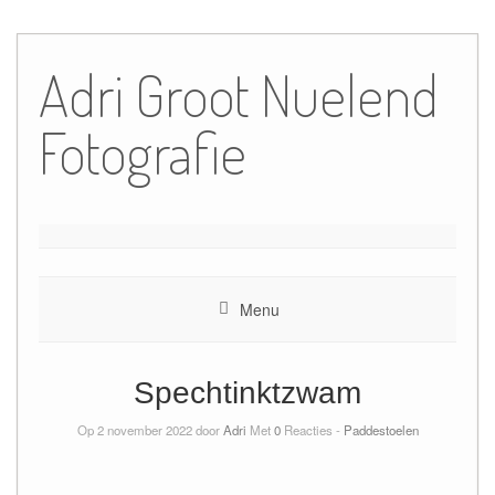
Ga
naar
Adri Groot Nuelend
de
inhoud
Fotografie
Menu
Spechtinktzwam
Op 2 november 2022 door
Adri
Met
0
Reacties -
Paddestoelen