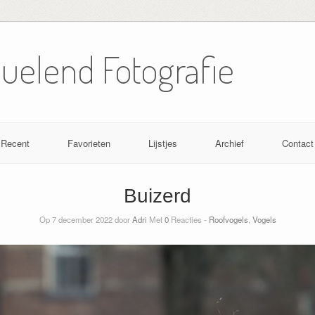
Nuelend Fotografie
Recent
Favorieten
Lijstjes
Archief
Contact
Buizerd
Op 7 december 2022 door
Adri
Met
0
Reacties -
Roofvogels
,
Vogels