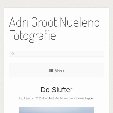
Ga
naar
Adri Groot Nuelend
de
inhoud
Fotografie
Menu
De Slufter
Op 9 januari 2023 door
Adri
Met
0
Reacties -
Landschappen