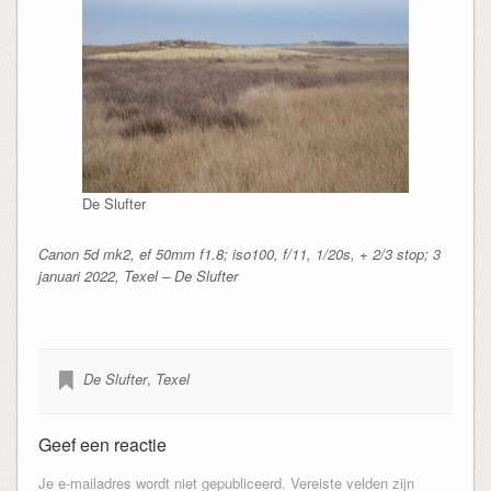
De Slufter
Canon 5d mk2, ef 50mm f1.8; iso100, f/11, 1/20s, + 2/3 stop; 3
januari 2022, Texel – De Slufter
De Slufter
,
Texel
Geef een reactie
Je e-mailadres wordt niet gepubliceerd.
Vereiste velden zijn