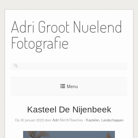
Ga
naar
Adri Groot Nuelend
de
inhoud
Fotografie
Menu
Kasteel De Nijenbeek
Op 30 januari 2023 door
Adri
Met
0
Reacties -
Kastelen
,
Landschappen