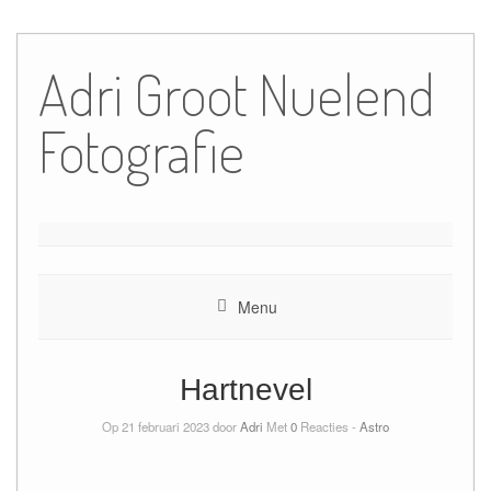
Ga
naar
Adri Groot Nuelend
de
inhoud
Fotografie
Menu
Hartnevel
Op 21 februari 2023 door
Adri
Met
0
Reacties -
Astro