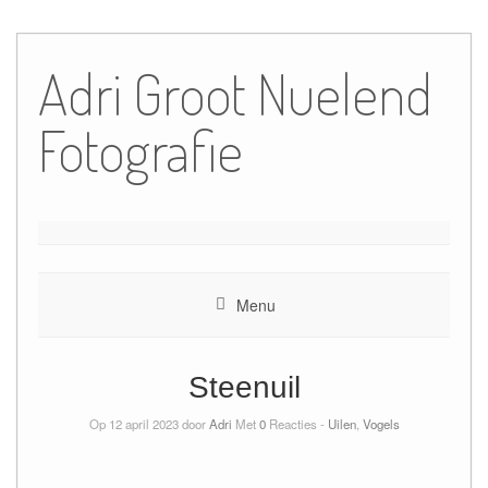
Ga
naar
Adri Groot Nuelend
de
inhoud
Fotografie
Menu
Steenuil
Op 12 april 2023 door
Adri
Met
0
Reacties -
Uilen
,
Vogels