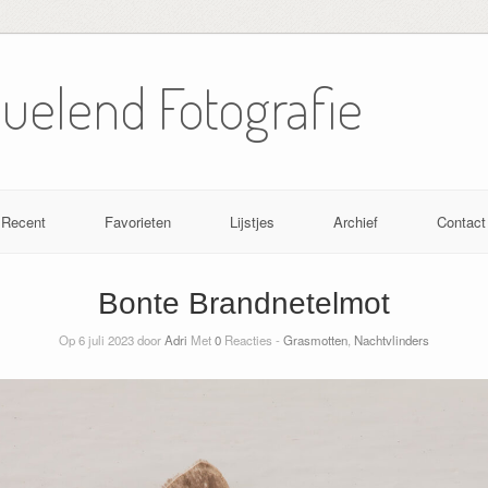
Nuelend Fotografie
Recent
Favorieten
Lijstjes
Archief
Contact
Bonte Brandnetelmot
Op 6 juli 2023 door
Adri
Met
0
Reacties -
Grasmotten
,
Nachtvlinders