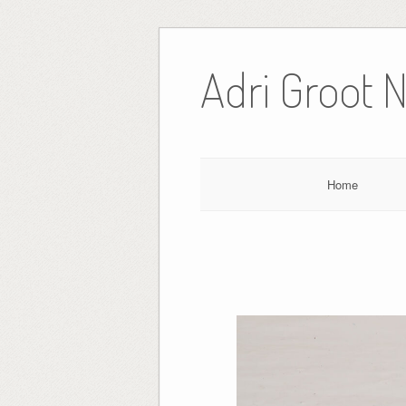
Ga
naar
Adri Groot 
de
inhoud
Home