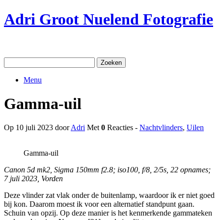
Ga
Adri Groot Nuelend Fotografie
naar
de
inhoud
Zoeken
naar:
Menu
Gamma-uil
Op 10 juli 2023 door
Adri
Met
0
Reacties -
Nachtvlinders
,
Uilen
Gamma-uil
Canon 5d mk2, Sigma 150mm f2.8; iso100, f/8, 2/5s, 22 opnames;
7 juli 2023, Vorden
Deze vlinder zat vlak onder de buitenlamp, waardoor ik er niet goed
bij kon. Daarom moest ik voor een alternatief standpunt gaan.
Schuin van opzij. Op deze manier is het kenmerkende gammateken