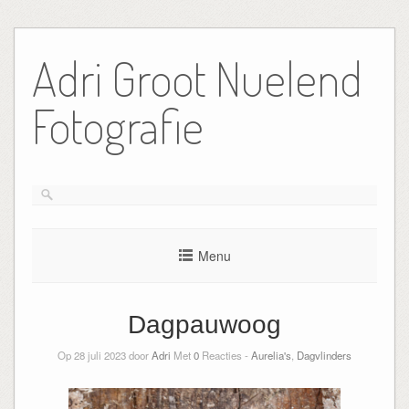
Ga
naar
Adri Groot Nuelend
de
inhoud
Fotografie
Menu
Dagpauwoog
Op 28 juli 2023 door
Adri
Met
0
Reacties -
Aurelia's
,
Dagvlinders