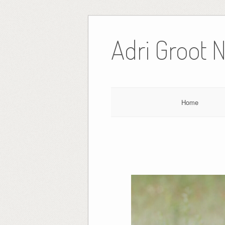
Ga
naar
Adri Groot 
de
inhoud
Home