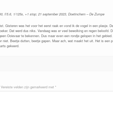
00, f/5.6, 1/125s, +1 stop; 21 september 2023, Doetinchem – De Zumpe
st. Gisteren was het voor het eerst raak en vond ik de vogel in een plasje. D
zoeker. Dat werd dus niks. Vandaag was er veel bewolking en regen beloofd. D
een Ooievaar te bekennen. Dus maar even een rondje gelopen in het gebied. T
r niet. Beetje dutten, beetje gapen. Maar ach, wat maakt het uit. Het is een p
arts gekeerd.
Vereiste velden zijn gemarkeerd met
*