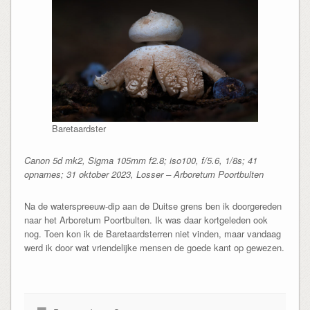
Baretaardster
Canon 5d mk2, Sigma 105mm f2.8; iso100, f/5.6, 1/8s; 41
opnames; 31 oktober 2023, Losser – Arboretum Poortbulten
Na de waterspreeuw-dip aan de Duitse grens ben ik doorgereden
naar het Arboretum Poortbulten. Ik was daar kortgeleden ook
nog. Toen kon ik de Baretaardsterren niet vinden, maar vandaag
werd ik door wat vriendelijke mensen de goede kant op gewezen.