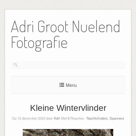
Ga
naar
Adri Groot Nuelend
de
inhoud
Fotografie
Menu
Kleine Wintervlinder
Op 12 december 2023 door
Adri
Met
0
Reacties -
Nachtvlinders
,
Spanners