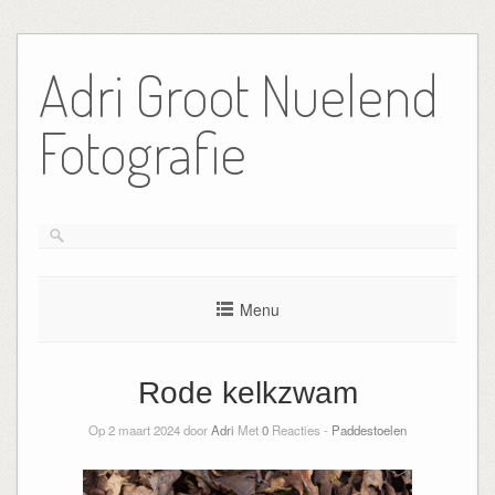
Ga
naar
Adri Groot Nuelend
de
inhoud
Fotografie
Menu
Rode kelkzwam
Op 2 maart 2024 door
Adri
Met
0
Reacties -
Paddestoelen