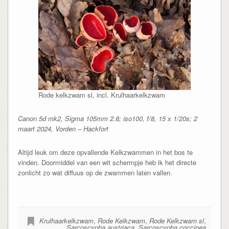
Rode kelkzwam sl, incl. Krulhaarkelkzwam
Canon 5d mk2, Sigma 105mm 2.8; iso100, f/8, 15 x 1/20s; 2
maart 2024, Vorden – Hackfort
Altijd leuk om deze opvallende Kelkzwammen in het bos te
vinden. Doormiddel van een wit schermpje heb ik het directe
zonlicht zo wat diffuus op de zwammen laten vallen.
Krulhaarkelkzwam
,
Rode Kelkzwam
,
Rode Kelkzwam sl
,
Sarcoscypha austriaca
,
Sarcoscypha coccinea