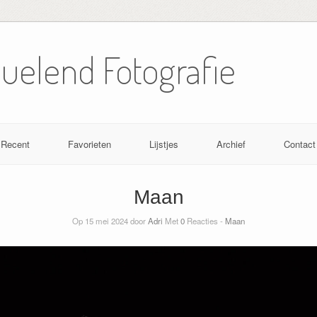
Nuelend Fotografie
Recent
Favorieten
Lijstjes
Archief
Contact
Maan
Op 15 mei 2024 door
Adri
Met
0
Reacties -
Maan