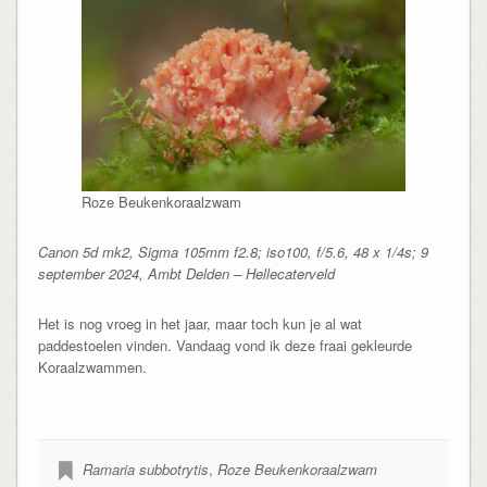
Roze Beukenkoraalzwam
Canon 5d mk2, Sigma 105mm f2.8; iso100, f/5.6, 48 x 1/4s; 9
september 2024, Ambt Delden – Hellecaterveld
Het is nog vroeg in het jaar, maar toch kun je al wat
paddestoelen vinden. Vandaag vond ik deze fraai gekleurde
Koraalzwammen.
Ramaria subbotrytis
,
Roze Beukenkoraalzwam