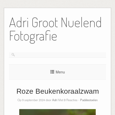
Ga
naar
Adri Groot Nuelend
de
inhoud
Fotografie
Menu
Roze Beukenkoraalzwam
Op 9 september 2024 door
Adri
Met
0
Reacties -
Paddestoelen