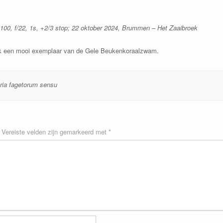
00, f/22, 1s, +2/3 stop; 22 oktober 2024, Brummen – Het Zaaibroek
ok een mooi exemplaar van de Gele Beukenkoraalzwam.
ia fagetorum sensu
Vereiste velden zijn gemarkeerd met
*