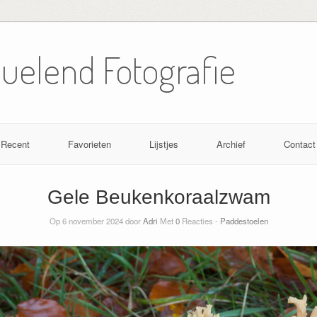
Nuelend Fotografie
Recent
Favorieten
Lijstjes
Archief
Contact
Gele Beukenkoraalzwam
Op 6 november 2024 door
Adri
Met
0
Reacties -
Paddestoelen