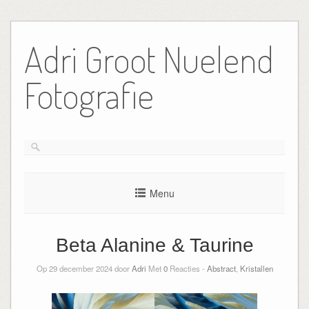
Ga
naar
Adri Groot Nuelend
de
inhoud
Fotografie
Menu
Beta Alanine & Taurine
Op 29 december 2024 door
Adri
Met
0
Reacties -
Abstract
,
Kristallen