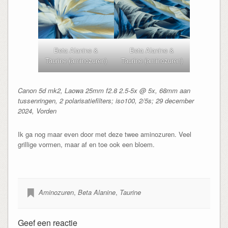
Beta Alanine &
Beta Alanine &
Taurine (aminozuren)
Taurine (aminozuren)
Canon 5d mk2, Laowa 25mm f2.8 2.5-5x @ 5x, 68mm aan
tussenringen, 2 polarisatiefilters; iso100, 2/5s; 29 december
2024, Vorden
Ik ga nog maar even door met deze twee aminozuren. Veel
grillige vormen, maar af en toe ook een bloem.
Aminozuren
,
Beta Alanine
,
Taurine
Geef een reactie