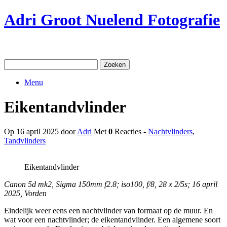
Ga
Adri Groot Nuelend Fotografie
naar
de
inhoud
Zoeken
naar:
Menu
Eikentandvlinder
Op 16 april 2025 door
Adri
Met
0
Reacties -
Nachtvlinders
,
Tandvlinders
Eikentandvlinder
Canon 5d mk2, Sigma 150mm f2.8; iso100, f/8, 28 x 2/5s; 16 april
2025, Vorden
Eindelijk weer eens een nachtvlinder van formaat op de muur. En
wat voor een nachtvlinder; de eikentandvlinder. Een algemene soort