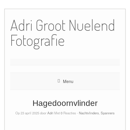
Ga
naar
Adri Groot Nuelend
de
inhoud
Fotografie
Menu
Hagedoornvlinder
Op 23 april 2025 door
Adri
Met
0
Reacties -
Nachtvlinders
,
Spanners