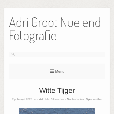
Ga
naar
Adri Groot Nuelend
de
inhoud
Fotografie
Menu
Witte Tijger
Op 14 mei 2025 door
Adri
Met
0
Reacties -
Nachtvlinders
,
Spinneruilen