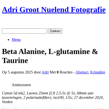
Ga
Adri Groot Nuelend Fotografie
naar
de
inhoud
Zoeken
naar:
Menu
Beta Alanine, L-glutamine &
Taurine
Op 5 augustus 2025 door
Adri
Met
0
Reacties -
Abstract
,
Kristallen
Aminozuren
Canon 5d mk2, Laowa 25mm f2.8 2.5-5x @ 5x, 68mm aan
tussenringen, 2 polarisatiefilters; iso100, 1/5s; 27 december 2024,
Vorden