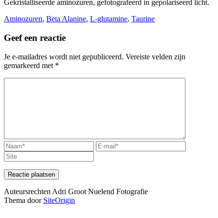
Gekristalliseerde aminozuren, gefotografeerd in gepolariseerd licht.
Aminozuren
,
Beta Alanine
,
L-glutamine
,
Taurine
Geef een reactie
Je e-mailadres wordt niet gepubliceerd.
Vereiste velden zijn
gemarkeerd met
*
Auteursrechten Adri Groot Nuelend Fotografie
Thema door
SiteOrigin