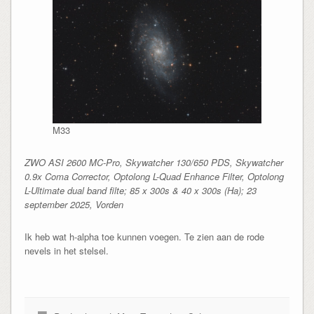
M33
ZWO ASI 2600 MC-Pro, Skywatcher 130/650 PDS, Skywatcher
0.9x Coma Corrector, Optolong L-Quad Enhance Filter,
Optolong
L-Ultimate dual band filte
; 85 x 300s & 40 x 300s (Ha); 23
september 2025, Vorden
Ik heb wat h-alpha toe kunnen voegen. Te zien aan de rode
nevels in het stelsel.