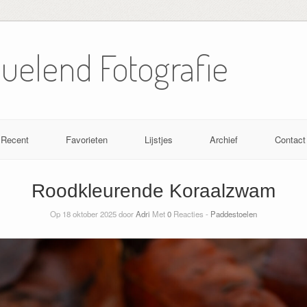
Nuelend Fotografie
Recent
Favorieten
Lijstjes
Archief
Contact
Roodkleurende Koraalzwam
Op 18 oktober 2025 door
Adri
Met
0
Reacties -
Paddestoelen